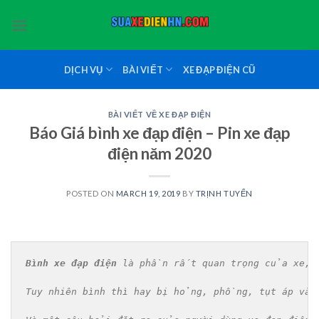
Skip
to
content
DỊCH VỤ
BÀI VIẾT
XE ĐẠP ĐIỆN CŨ
BÀI VIẾT VỀ XE ĐẠP ĐIỆN
Báo Giá bình xe đạp điện – Pin xe đạp
điện năm 2020
POSTED ON
MARCH 19, 2019
BY
TRỊNH TUYỂN
Bình xe đạp điện
 là phần rất quan trọng của xe, n
Tuy nhiên bình thì hay bị hỏng, phồng, tụt áp và 