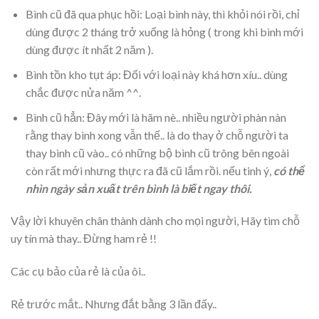
Bình cũ đã qua phục hồi: Loại bình này, thì khỏi nói rồi, chỉ
dùng được 2 tháng trở xuống là hỏng ( trong khi bình mới
dùng được ít nhất 2 năm ).
Bình tồn kho tụt áp: Đối với loại này khá hơn xíu.. dùng
chắc được nửa năm ^^.
Bình cũ hẳn: Đây mới là hãm nè.. nhiều người phàn nàn
rằng thay bình xong vẫn thế.. là do thay ở chỗ người ta
thay bình cũ vào.. có những bộ bình cũ trông bên ngoài
còn rất mới nhưng thực ra đã cũ lắm rồi. nếu tinh ý,
có thể
nhìn ngày sản xuất trên bình là biết ngay thôi.
Vậy lời khuyên chân thành dành cho mọi người, Hãy tìm chỗ
uy tín mà thay.. Đừng ham rẻ !!
Các cụ bảo của rẻ là của ôi..
Rẻ trước mắt.. Nhưng đắt bằng 3 lần đấy..