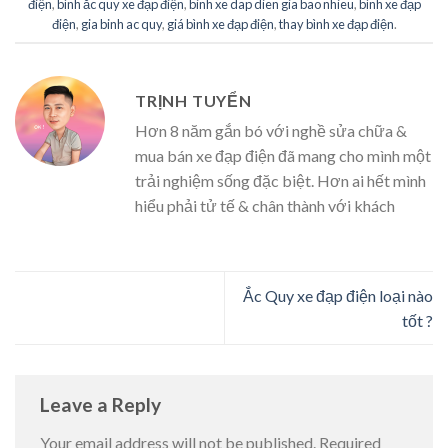
điện
,
bình ắc quy xe đạp điện
,
binh xe dap dien gia bao nhieu
,
bình xe đạp
điện
,
gia binh ac quy
,
giá bình xe đạp điện
,
thay bình xe đạp điện
.
TRỊNH TUYỂN
Hơn 8 năm gắn bó với nghề sửa chữa &
mua bán xe đạp điện đã mang cho mình một
trải nghiệm sống đặc biệt. Hơn ai hết mình
hiểu phải tử tế & chân thành với khách
Ắc Quy xe đạp điện loại nào
tốt ?
Leave a Reply
Your email address will not be published.
Required