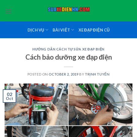
Skip
to
content
DỊCH VỤ
BÀI VIẾT
XE ĐẠP ĐIỆN CŨ
HƯỚNG DẪN CÁCH TỰ SỬA XE ĐẠP ĐIỆN
Cách bảo dưỡng xe đạp điện
POSTED ON
OCTOBER 2, 2019
BY
TRỊNH TUYỂN
02
Oct