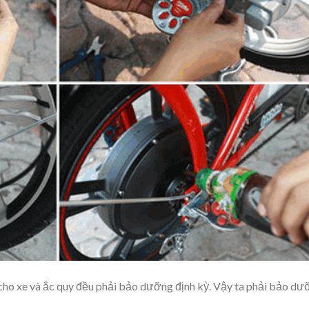
cho xe và ắc quy đều phải bảo dưỡng định kỳ. Vậy ta phải bảo dư