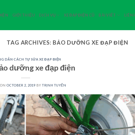
ĐIỆN
GIỚI THIỆU
DỊCH VỤ
XE ĐẠP ĐIỆN CŨ
BÀI VIẾT
LIÊN
TAG ARCHIVES:
BẢO DƯỠNG XE ĐẠP ĐIỆN
G DẪN CÁCH TỰ SỬA XE ĐẠP ĐIỆN
ảo dưỡng xe đạp điện
 ON
OCTOBER 2, 2019
BY
TRỊNH TUYỂN