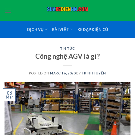
Skip
to
content
DỊCH VỤ
BÀI VIẾT
XE ĐẠP ĐIỆN CŨ
TIN TỨC
Công nghệ AGV là gì?
POSTED ON
MARCH 6, 2020
BY
TRỊNH TUYỂN
06
Mar