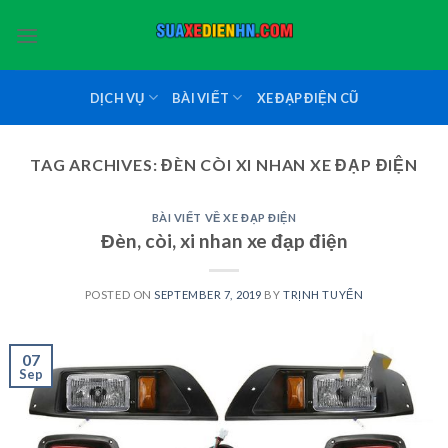
Skip
to
content
DỊCH VỤ
BÀI VIẾT
XE ĐẠP ĐIỆN CŨ
TAG ARCHIVES:
ĐÈN CÒI XI NHAN XE ĐẠP ĐIỆN
BÀI VIẾT VỀ XE ĐẠP ĐIỆN
Đèn, còi, xi nhan xe đạp điện
POSTED ON
SEPTEMBER 7, 2019
BY
TRỊNH TUYỂN
07
Sep