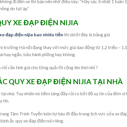
không đi đến xe thì bạn nên nhớ điều này: “Hãy sạc ít nhất 1 tuần 1
hỏng do tụt áp”
QUY XE ĐẠP ĐIỆN NIJIA
xe đạp điện nijia bao nhiêu tiền
thì dưới đây là bảng giá
hị trường Hà nội đang thay với mức giá dao động từ 1,2 triệu – 1,
 dài hay ngắn, bảo hành phồng hay không.
chỉ cần tính giá cho từng quả rồi cộng lên thôi nhỉ ?
ẮC QUY XE ĐẠP ĐIỆN NIJIA TẠI NHÀ
 tại nhà. Tuy nhiên nó tiềm tàng đầy rủi ro bởi độ uy tín của đơn vị
 tín.
rung Tâm Trịnh Tuyển luôn tự hào đi đầu trong lịch vực sửa xe đạ
bình ắc quy xe đạp điện nói riêng.