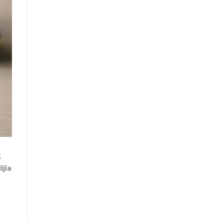
g
ijia