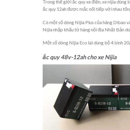
Trong thế giới ắc quy xe điện, xe nijia dùng 
ắc quy 12ah được mắc nối tiếp với nhau tổng
Có một số dòng Nijia Plus của hãng Dibao v
Nijia nhập khẩu từ hàng nội địa Nhật Bản dùn
Một số dòng Nijia Eco lại dùng bộ 4 bình 20
ắc quy 48v-12ah cho xe Nijia