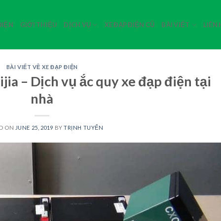
ĐIỆN
GIỚI THIỆU
DỊCH VỤ
XE ĐẠP ĐIỆN CŨ
BÀI VIẾT
LIÊN
BÀI VIẾT VỀ XE ĐẠP ĐIỆN
jia – Dịch vụ ắc quy xe đạp điện tại
nhà
D ON
JUNE 25, 2019
BY
TRỊNH TUYỂN