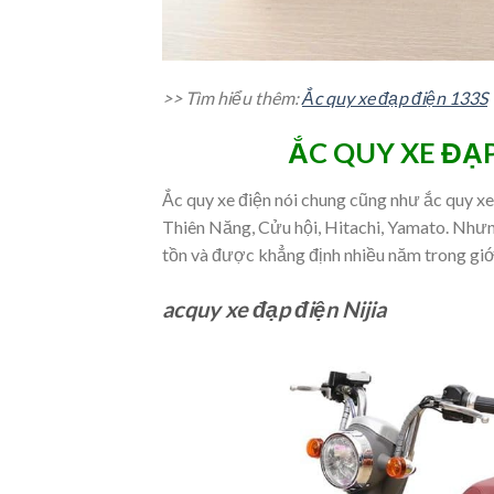
>> Tìm hiểu thêm:
Ắc quy xe đạp điện 133S
ẮC QUY XE ĐẠP
Ắc quy xe điện nói chung cũng như ắc quy xe
Thiên Năng, Cửu hội, Hitachi, Yamato. Nhưng
tồn và được khẳng định nhiều năm trong giớ
acquy xe đạp điện Nijia