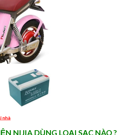
i nhà
ỆN NIJIA DÙNG LOẠI SẠC NÀO ?