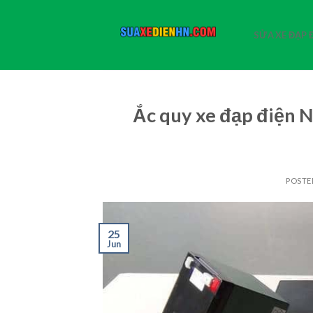
Skip
to
SỬA XE ĐẠP 
content
Ắc quy xe đạp điện Ni
POSTE
25
Jun