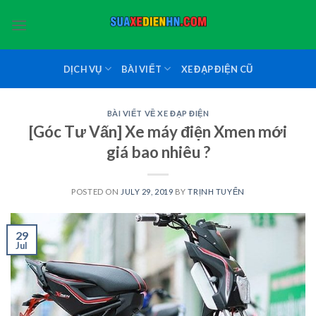
Skip
to
content
DỊCH VỤ
BÀI VIẾT
XE ĐẠP ĐIỆN CŨ
BÀI VIẾT VỀ XE ĐẠP ĐIỆN
[Góc Tư Vấn] Xe máy điện Xmen mới
giá bao nhiêu ?
POSTED ON
JULY 29, 2019
BY
TRỊNH TUYỂN
29
Jul