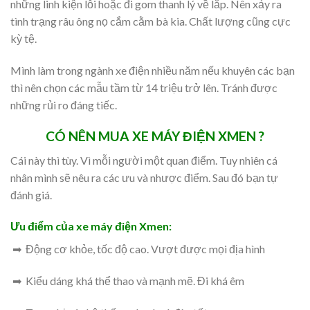
những linh kiện lỗi hoặc đi gom thanh lý về lắp. Nên xảy ra
tình trạng râu ông nọ cắm cằm bà kia. Chất lượng cũng cực
kỳ tệ.
Mình làm trong ngành xe điện nhiều năm nếu khuyên các bạn
thì nên chọn các mẫu tầm từ 14 triệu trở lên. Tránh được
những rủi ro đáng tiếc.
CÓ NÊN MUA XE MÁY ĐIỆN XMEN ?
Cái này thì tùy. Vì mỗi người một quan điểm. Tuy nhiên cá
nhân mình sẽ nêu ra các ưu và nhược điểm. Sau đó bạn tự
đánh giá.
Ưu điểm của xe máy điện Xmen:
➡ Động cơ khỏe, tốc độ cao. Vượt được mọi địa hình
➡ Kiểu dáng khá thể thao và mạnh mẽ. Đi khá êm