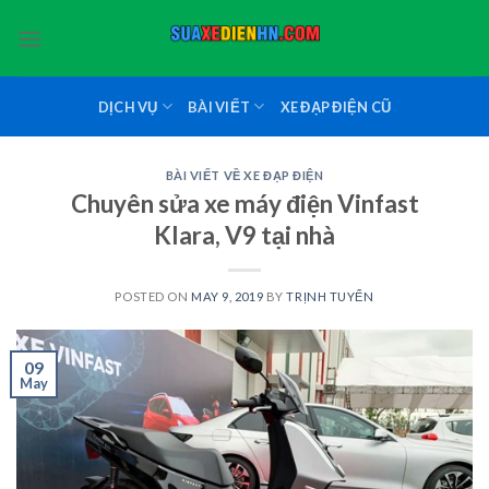
Skip
to
content
DỊCH VỤ
BÀI VIẾT
XE ĐẠP ĐIỆN CŨ
BÀI VIẾT VỀ XE ĐẠP ĐIỆN
Chuyên sửa xe máy điện Vinfast
Klara, V9 tại nhà
POSTED ON
MAY 9, 2019
BY
TRỊNH TUYỂN
09
May