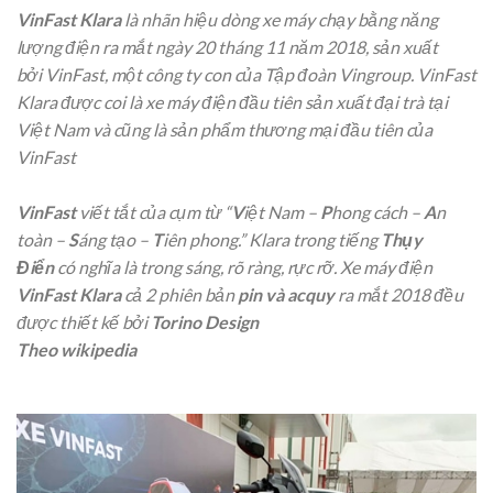
VinFast Klara
là nhãn hiệu dòng xe máy chạy bằng năng
lượng điện ra mắt ngày 20 tháng 11 năm 2018, sản xuất
bởi VinFast, một công ty con của Tập đoàn Vingroup. VinFast
Klara được coi là xe máy điện đầu tiên sản xuất đại trà tại
Việt Nam và cũng là sản phẩm thương mại đầu tiên của
VinFast
VinFast
viết tắt của cụm từ “
V
iệt Nam –
P
hong cách –
A
n
toàn –
S
áng tạo –
T
iên phong.” Klara trong tiếng
Thụy
Điển
có nghĩa là trong sáng, rõ ràng, rực rỡ. Xe máy điện
VinFast Klara
cả 2 phiên bản
pin và acquy
ra mắt 2018 đều
được thiết kế
bởi
Torino Design
Theo wikipedia