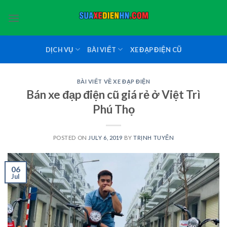
Skip
to
content
DỊCH VỤ
BÀI VIẾT
XE ĐẠP ĐIỆN CŨ
BÀI VIẾT VỀ XE ĐẠP ĐIỆN
Bán xe đạp điện cũ giá rẻ ở Việt Trì
Phú Thọ
POSTED ON
JULY 6, 2019
BY
TRỊNH TUYỂN
06
Jul