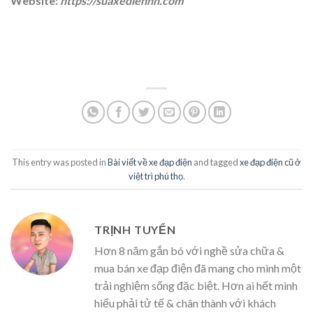
Website:
https://suaxedienhn.com
This entry was posted in
Bài viết về xe đạp điện
and tagged
xe đạp điện cũ ở
việt trì phú thọ
.
TRỊNH TUYỂN
Hơn 8 năm gắn bó với nghề sửa chữa &
mua bán xe đạp điện đã mang cho mình một
trải nghiệm sống đặc biệt. Hơn ai hết mình
hiểu phải tử tế & chân thành với khách