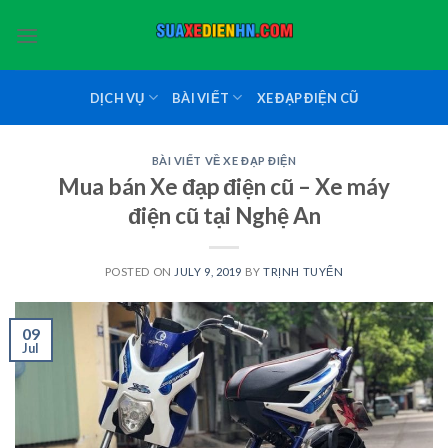
Skip
to
content
DỊCH VỤ
BÀI VIẾT
XE ĐẠP ĐIỆN CŨ
BÀI VIẾT VỀ XE ĐẠP ĐIỆN
Mua bán Xe đạp điện cũ – Xe máy
điện cũ tại Nghệ An
POSTED ON
JULY 9, 2019
BY
TRỊNH TUYỂN
09
Jul