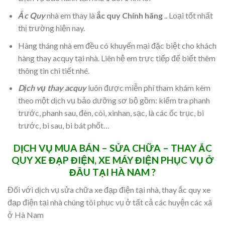
Ắc Quy
nhà em thay là
ắc quy Chính hãng
.. Loại tốt nhất
thị trường hiện nay.
Hàng tháng nhà em đều có khuyến mại đặc biệt cho khách
hàng thay acquy tại nhà. Liên hệ em trực tiếp để biết thêm
thông tin chi tiết nhé.
Dịch vụ thay acquy
luôn được miễn phí tham khám kèm
theo một dịch vụ bảo dưỡng sơ bộ gồm: kiểm tra phanh
trước, phanh sau, đèn, còi, xinhan, sạc, là các ốc trục, bi
trước, bi sau, bi bát phốt…
DỊCH VỤ MUA BÁN – SỬA CHỮA – THAY ẮC
QUY XE ĐẠP ĐIỆN, XE MÁY ĐIỆN PHỤC VỤ Ở
ĐÂU TẠI HÀ NAM ?
Đối với dịch vụ sửa chữa xe đạp điện tại nhà, thay ắc quy xe
đạp điện tại nhà chúng tôi phục vụ ở tất cả các huyện các xã
ở Hà Nam