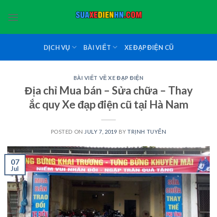
Skip
to
content
DỊCH VỤ
BÀI VIẾT
XE ĐẠP ĐIỆN CŨ
BÀI VIẾT VỀ XE ĐẠP ĐIỆN
Địa chỉ Mua bán – Sửa chữa – Thay
ắc quy Xe đạp điện cũ tại Hà Nam
POSTED ON
JULY 7, 2019
BY
TRỊNH TUYỂN
07
Jul