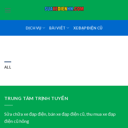
Skip
to
content
DỊCH VỤ
BÀI VIẾT
XE ĐẠP ĐIỆN CŨ
ALL
TRUNG TÂM TRỊNH TUYỂN
Sửa chữa xe đạp điện, bán xe đạp điện cũ, thu mua xe đạp
điện cũ hỏng